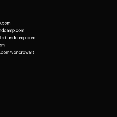
p.com
bandcamp.com
ats.bandcamp.com
com
am.com/voncrowart