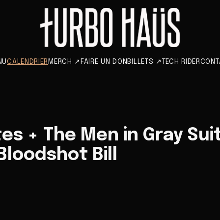
NU
CALENDRIER
MERCH
↗
FAIRE UN DON
BILLETS
↗
TECH RIDER
CONT
tes + The Men in Gray Sui
Bloodshot Bill