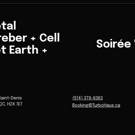
tal
eber + Cell
Soirée
t Earth +
Saint-Denis
(514) 379-6363
QC
,
H2X 1E7
Booking@TurboHaus.ca