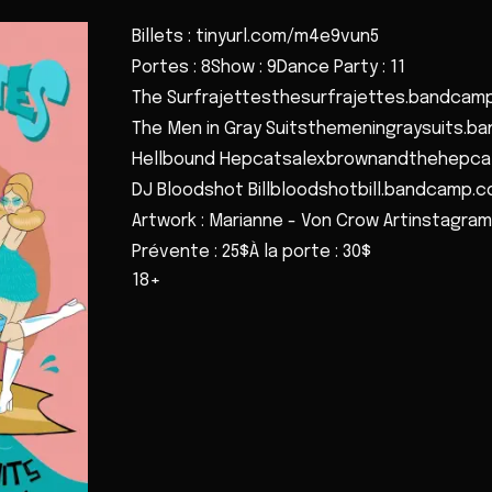
Billets : tinyurl.com/m4e9vun5
Portes : 8Show : 9Dance Party : 11
The Surfrajettesthesurfrajettes.bandcam
The Men in Gray Suitsthemeningraysuits.
Hellbound Hepcatsalexbrownandthehepc
DJ Bloodshot Billbloodshotbill.bandcamp.
Artwork : Marianne - Von Crow Artinstagr
Prévente : 25$À la porte : 30$
18+