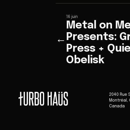
16 juin
Metal on Me
Presents: Gr
←
Press + Quie
Obelisk
2040 Rue 
Montréal
,
Canada