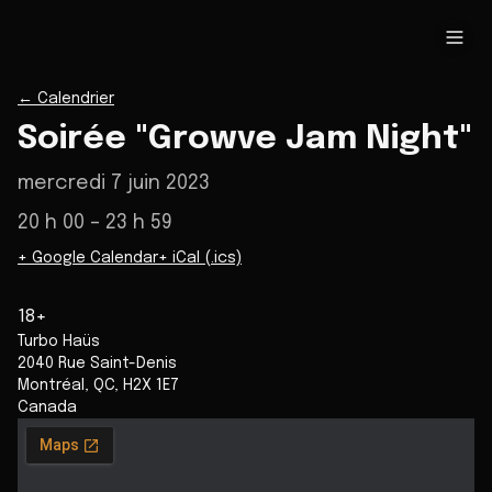
←
Calendrier
Soirée "Growve Jam Night"
mercredi 7 juin 2023
20 h 00
– 23 h 59
+ Google Calendar
+ iCal (.ics)
18+
Turbo Haüs
2040 Rue Saint-Denis
Montréal
,
QC
,
H2X 1E7
Canada