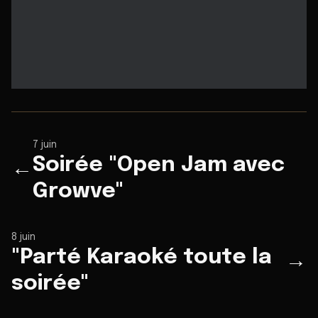
7 juin
Soirée "Open Jam avec
←
Growve"
8 juin
"Parté Karaoké toute la
→
soirée"