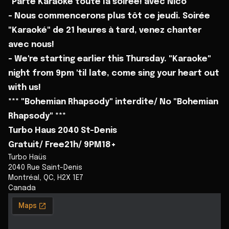
"Parté Karaoké toute la soirée! avec Nico"
- Nous commencerons plus tôt ce jeudi. Soirée
"Karaoké" de 21 heures à tard, venez chanter
avec nous!
- We're starting earlier this Thursday. "Karaoke"
night from 9pm 'til late, come sing your heart out
with us!
*** "Bohemian Rhapsody" interdite/ No "Bohemian
Rhapsody" ***
Turbo Haus 2040 St-Denis
Gratuit/ Free21h/ 9PM18+
Turbo Haüs
2040 Rue Saint-Denis
Montréal
,
QC
,
H2X 1E7
Canada