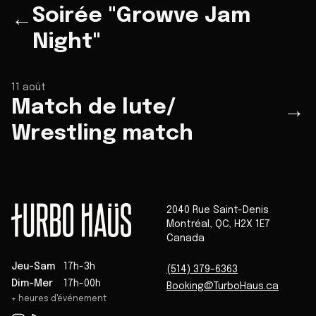
Soirée "Growve Jam
←
Night"
11 août
Match de lute/
→
Wrestling match
2040 Rue Saint-Denis
Montréal
,
QC
,
H2X 1E7
Canada
Jeu-Sam
17h-3h
(514) 379-6363
Dim-Mer
17h-00h
Booking@TurboHaus.ca
+ heures d'événement