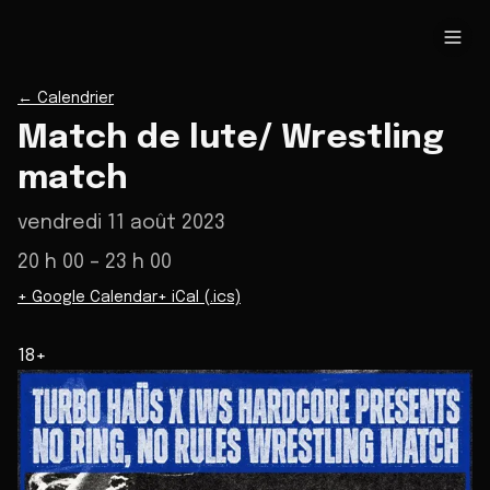
←
Calendrier
Match de lute/ Wrestling
match
vendredi 11 août 2023
20 h 00
– 23 h 00
+ Google Calendar
+ iCal (.ics)
18+