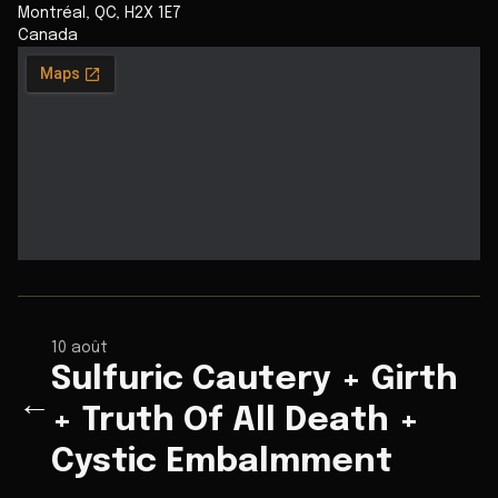
Montréal
,
QC
,
H2X 1E7
Canada
10 août
Sulfuric Cautery + Girth
←
+ Truth Of All Death +
Cystic Embalmment