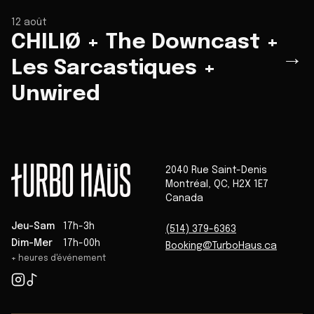
12 août
CHILIØ + The Downcast +
→
Les Sarcastiques +
Unwired
2040 Rue Saint-Denis
Montréal
,
QC
,
H2X 1E7
Canada
Jeu-Sam
17h-3h
(514) 379-6363
Dim-Mer
17h-00h
Booking@TurboHaus.ca
+ heures d'événement