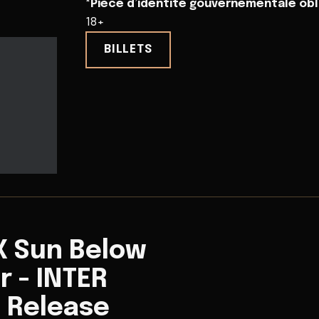
*Pièce d’identité gouvernementale obli
18+
BILLETS
 X Sun Below
r - INTER
 Release