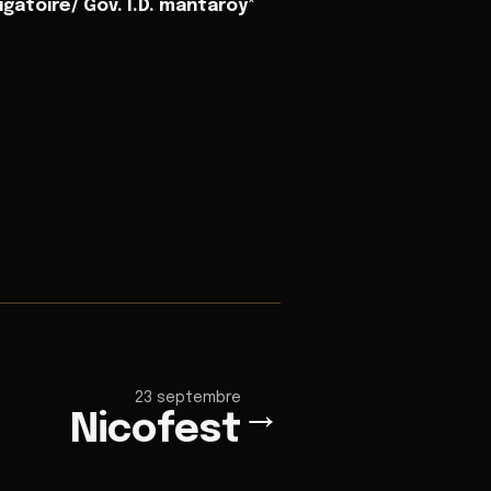
gatoire/ Gov. I.D. mantaroy
*
23 septembre
→
Nicofest