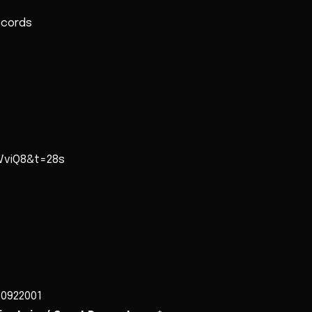
ecords
VviQ8&t=28s
30922001