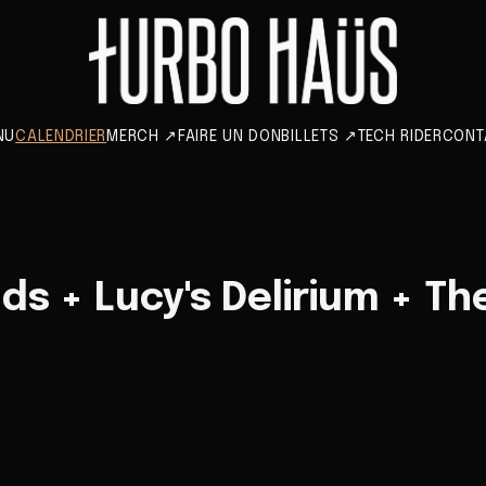
NU
CALENDRIER
MERCH
↗
FAIRE UN DON
BILLETS
↗
TECH RIDER
CONT
ds + Lucy's Delirium + Th