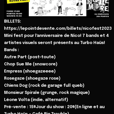
BILLETS:
https://lepointdevente.com/billets/nicofest2023
Mini fest pour l'anniversaire de Nico! 7 bands et 4
artistes visuels seront présents au Turbo Haüs!
Bands :
Autre Part (post-toute)
Chop Sue Me (snowcore)
Empress (shoegazeeee)
Rosegaze (shoegaze rose)
Chiens Dog (rock de garage full queb)
Monsieur Spirale (grunge, rock magique)
Léone Volta (indie, alternatif)
Pré-vente : 15$Jour du show : 20$(En ligne et au