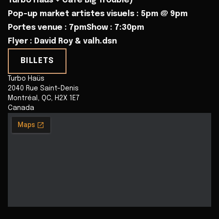
Turbo Haüs + Café Big Trouble)
Pop-up market artistes visuels : 5pm @ 9pm
Portes venue : 7pmShow : 7:30pm
Flyer : David Roy & valh.dsn
BILLETS
Turbo Haüs
2040 Rue Saint-Denis
Montréal
,
QC
,
H2X 1E7
Canada