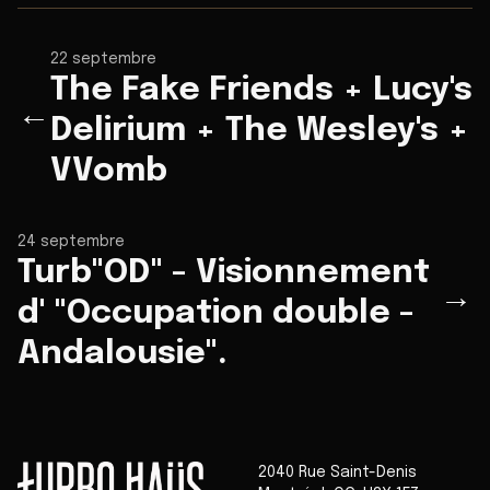
22 septembre
The Fake Friends + Lucy's
←
Delirium + The Wesley's +
VVomb
24 septembre
Turb"OD" - Visionnement
→
d' "Occupation double -
Andalousie".
2040 Rue Saint-Denis