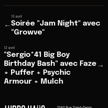
10 avril
Soirée "Jam Night" avec
←
"Growve"
12 avril
"Sergio*41 Big Boy
Birthday Bash" avec Faze
→
+ Puffer + Psychic
Armour + Mulch
2040 Rue Saint-Denis