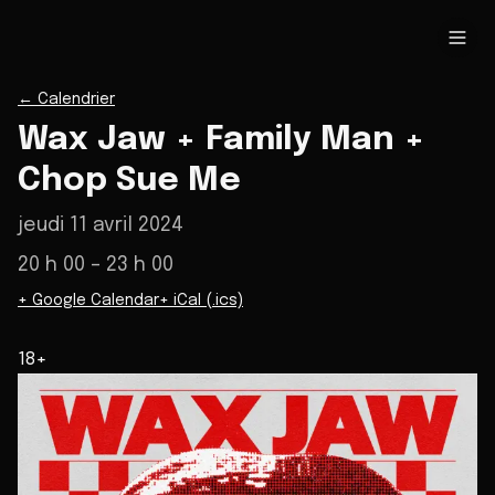
←
Calendrier
Wax Jaw + Family Man +
Chop Sue Me
jeudi 11 avril 2024
20 h 00
– 23 h 00
+ Google Calendar
+ iCal (.ics)
18+