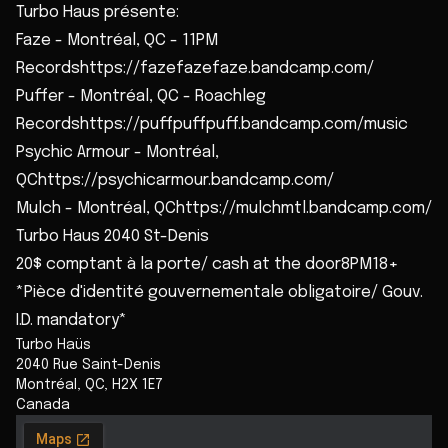
Turbo Haus présente:
Faze - Montréal, QC - 11PM
Recordshttps://fazefazefaze.bandcamp.com/
Puffer - Montréal, QC - Roachleg
Recordshttps://puffpuffpuff.bandcamp.com/music
Psychic Armour - Montréal,
QChttps://psychicarmour.bandcamp.com/
Mulch - Montréal, QChttps://mulchmtl.bandcamp.com/
Turbo Haus 2040 St-Denis
20$ comptant à la porte/ cash at the door8PM18+
*Pièce d'identité gouvernementale obligatoire/ Gouv.
I.D. mandatory*
Turbo Haüs
2040 Rue Saint-Denis
Montréal
,
QC
,
H2X 1E7
Canada