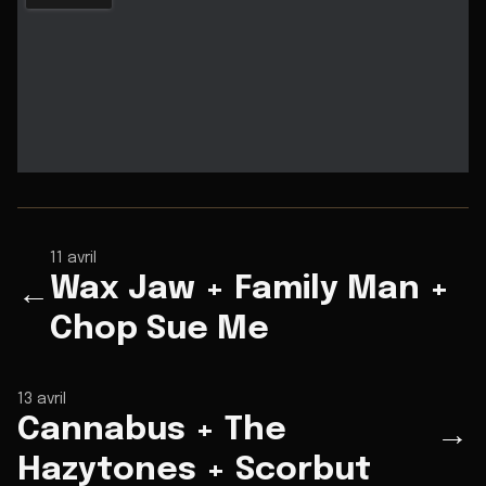
11 avril
Wax Jaw + Family Man +
←
Chop Sue Me
13 avril
Cannabus + The
→
Hazytones + Scorbut