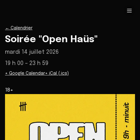
←
Calendrier
Soirée "Open Haüs"
mardi 14 juillet 2026
19 h 00
– 23 h 59
+ Google Calendar
+ iCal (.ics)
18+