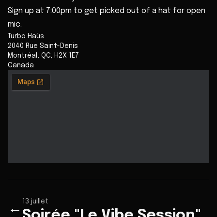
Sign up at 7:00pm to get picked out of a hat for open
mic.
Turbo Haüs
2040 Rue Saint-Denis
Montréal
,
QC
,
H2X 1E7
Canada
13 juillet
←
Soirée "Le Vibe Session"