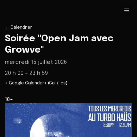
←
Calendrier
Soirée "Open Jam avec
Growve"
mercredi 15 juillet 2026
20 h 00
– 23 h 59
+ Google Calendar
+ iCal (.ics)
18+